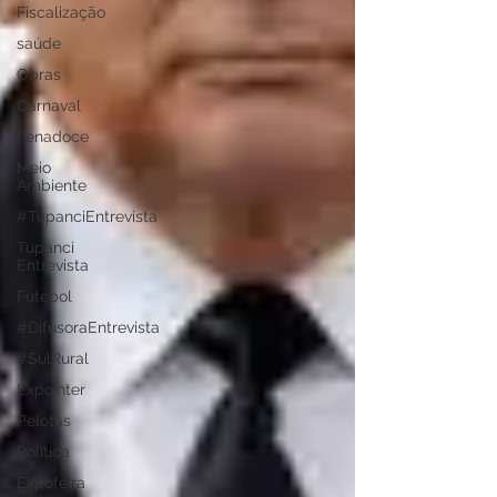
Fiscalização
saúde
Obras
Carnaval
Fenadoce
Meio
Ambiente
#TupanciEntrevista
Tupanci
Entrevista
Futebol
#DifusoraEntrevista
#SulRural
Expointer
Pelotas
Política
Expofeira