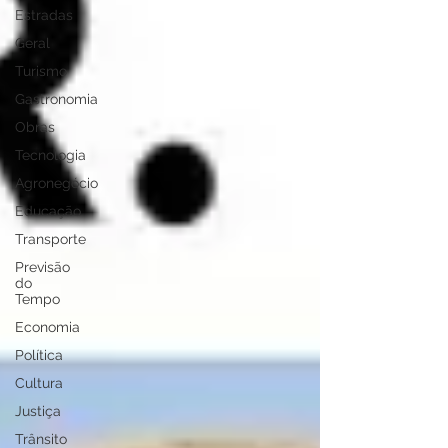
Estradas
Geral
Turismo
Gastronomia
Obras
Tecnologia
Agronegócio
Educação
Transporte
Previsão
do
Tempo
Economia
Política
Cultura
Justiça
Trânsito