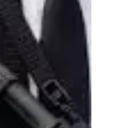
Tempo
Feira do
Livro
Luto
Verão
Eventos
Conexão
Tupanci
Acidente
aéreo
Eleições
2026