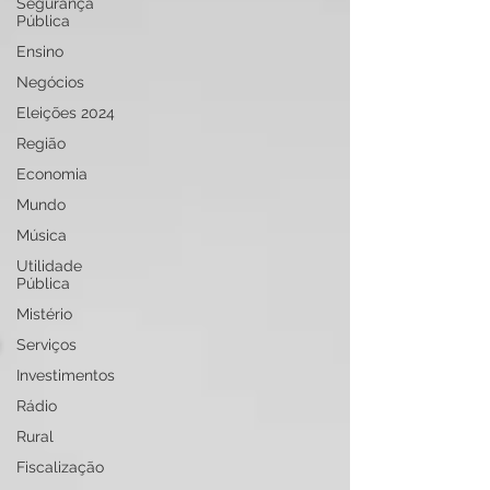
Segurança
Pública
Ensino
Negócios
Eleições 2024
Região
Economia
Mundo
Música
Utilidade
Pública
Mistério
Serviços
Investimentos
Rádio
Rural
Fiscalização