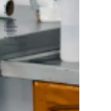
Luto
Verão
Eventos
Conexão
Tupanci
Acidente aéreo
Eleições 2026