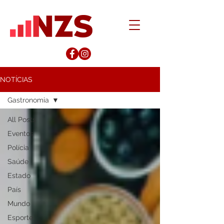
NOTÍCIAS
Gastronomia
All Posts
Eventos
Polícia
Saúde
Estado
País
Mundo
Esporte