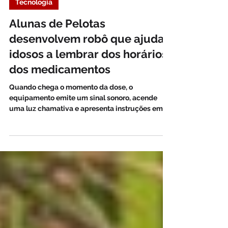
2 de jul.
Tecnologia
Alunas de Pelotas
desenvolvem robô que ajuda
idosos a lembrar dos horários
dos medicamentos
Quando chega o momento da dose, o
equipamento emite um sinal sonoro, acende
uma luz chamativa e apresenta instruções em
um visor digital. Após o usuário apertar um
botão, uma pequena gaveta é aberta
automaticamente, liberando o acesso ao
medicamento armazenado.