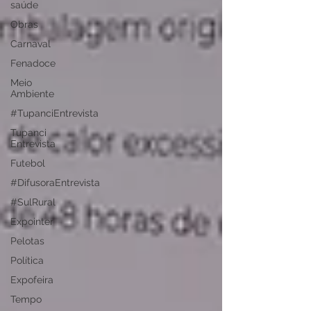
saúde
Obras
Carnaval
Fenadoce
Meio
Ambiente
#TupanciEntrevista
Tupanci
Entrevista
Futebol
#DifusoraEntrevista
#SulRural
Expointer
Pelotas
Política
Expofeira
Tempo