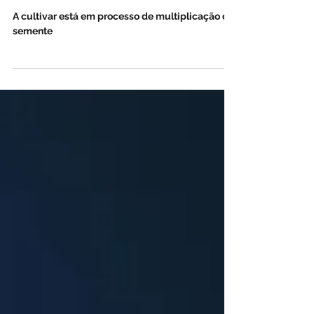
Primeiro Arroz Preto da
Embrapa, BRS AS707, chega
ao mercado orizícola
A cultivar está em processo de multiplicação de
semente