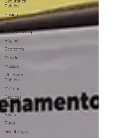
Segurança
Pública
Ensino
Negócios
Eleições 2024
Região
Economia
Mundo
Música
Utilidade
Pública
Mistério
Serviços
Investimentos
Rádio
Rural
Fiscalização