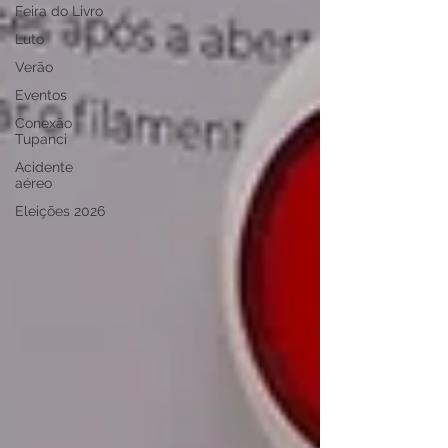
Feira do Livro
Luto
Verão
Eventos
Conexão
Tupanci
Acidente
aéreo
Eleições 2026