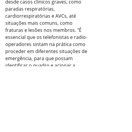
desde casos clínicos graves, como 
paradas respiratórias, 
cardiorrespiratórias e AVCs, até 
situações mais comuns, como 
fraturas e lesões nos membros. "É 
essencial que os telefonistas e radio-
operadores sintam na prática como 
proceder em diferentes situações de 
emergência, para que possam 
identificar o quadro e acionar a 
equipe e a ambulância adequadas", 
completou.
Com informações: Jornalista 
Fernando Kopper
Geral