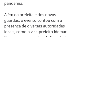
pandemia.
Além da prefeita e dos novos 
guardas, o evento contou com a 
presença de diversas autoridades 
locais, como o vice-prefeito Idemar 
Barz e representantes da Secretaria 
de Segurança Pública e da Câmara 
Municipal, reforçando o 
compromisso de Pelotas com uma 
política de segurança humanizada e 
de qualidade.
Com informações: Jornalista 
Fernando Kopper
Fonte e foto: ASCOM Prefeitura 
Pelotas 
Segurança Pública