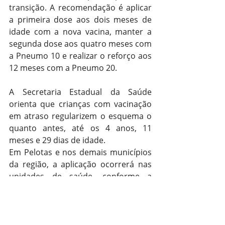
transição. A recomendação é aplicar 
a primeira dose aos dois meses de 
idade com a nova vacina, manter a 
segunda dose aos quatro meses com 
a Pneumo 10 e realizar o reforço aos 
12 meses com a Pneumo 20.
A Secretaria Estadual da Saúde 
orienta que crianças com vacinação 
em atraso regularizem o esquema o 
quanto antes, até os 4 anos, 11 
meses e 29 dias de idade.
Em Pelotas e nos demais municípios 
da região, a aplicação ocorrerá nas 
unidades de saúde, conforme a 
distribuição das doses realizada pela 
3ª CRS. A orientação é que pais e 
responsáveis procurem a unidade de 
referência para verificar a 