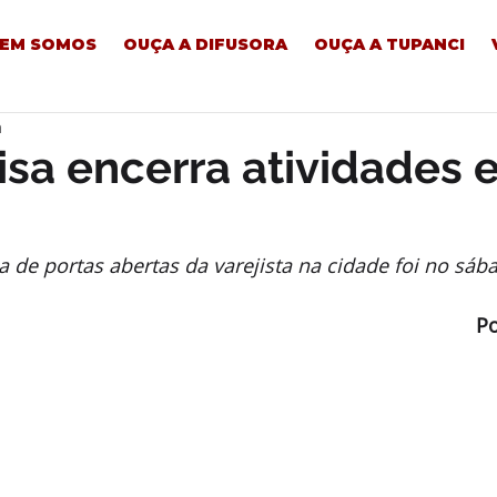
EM SOMOS
OUÇA A DIFUSORA
OUÇA A TUPANCI
a
isa encerra atividades
a de portas abertas da varejista na cidade foi no sába
P