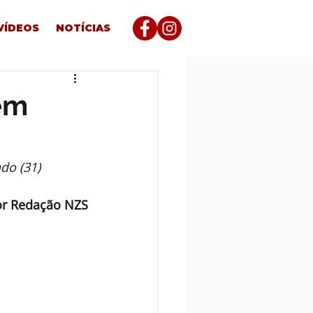
VÍDEOS
NOTÍCIAS
 em
do (31)
or Redação NZS