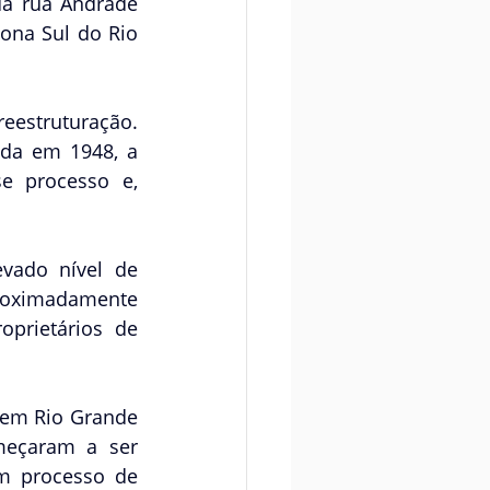
da rua Andrade 
ona Sul do Rio 
estruturação. 
da em 1948, a 
 processo e, 
vado nível de 
roximadamente 
rietários de 
 em Rio Grande 
eçaram a ser 
m processo de 