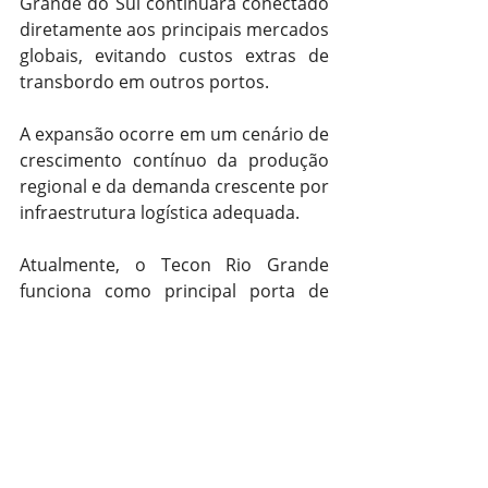
Grande do Sul continuará conectado 
diretamente aos principais mercados 
globais, evitando custos extras de 
transbordo em outros portos.
A expansão ocorre em um cenário de 
crescimento contínuo da produção 
regional e da demanda crescente por 
infraestrutura logística adequada.
Atualmente, o Tecon Rio Grande 
funciona como principal porta de 
entrada e saída de insumos e 
produtos da economia gaúcha e de 
todo o Cone Sul. Entre as cargas de 
origem brasileira, destacam-se, nas 
exportações, frango congelado, 
carne suína, tabaco, arroz, resinas, 
celulose e móveis; e, nas 