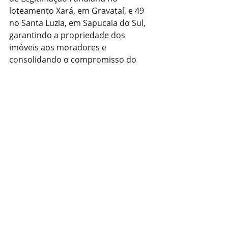
loteamento Xará, em Gravataí, e 49 
no Santa Luzia, em Sapucaia do Sul, 
garantindo a propriedade dos 
imóveis aos moradores e 
consolidando o compromisso do 
Estado com a regularização fundiária.
Com informações: Jornalista 
Fernando Kopper
Tecnologia
Posts recentes
Ver tudo