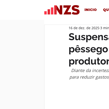
INICIO
QU
16 de dez. de 2025
3 min
Suspens
pêssego 
produto
Diante da incertez
para reduzir gasto