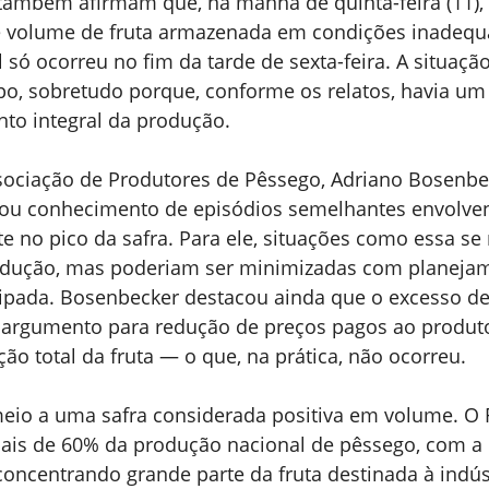
ambém afirmam que, na manhã de quinta-feira (11), a
 volume de fruta armazenada em condições inadequ
 só ocorreu no fim da tarde de sexta-feira. A situaçã
o, sobretudo porque, conforme os relatos, havia u
nto integral da produção.
sociação de Produtores de Pêssego, Adriano Bosenbec
u conhecimento de episódios semelhantes envolven
e no pico da safra. Para ele, situações como essa s
odução, mas poderiam ser minimizadas com planejam
pada. Bosenbecker destacou ainda que o excesso de
argumento para redução de preços pagos ao produto
o total da fruta — o que, na prática, não ocorreu.
meio a uma safra considerada positiva em volume. O 
ais de 60% da produção nacional de pêssego, com a 
oncentrando grande parte da fruta destinada à indús