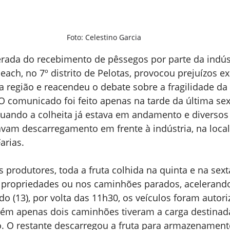
Foto: Celestino Garcia 
rada do recebimento de pêssegos por parte da indúst
ach, no 7º distrito de Pelotas, provocou prejuízos ex
a região e reacendeu o debate sobre a fragilidade da
O comunicado foi feito apenas na tarde da última sexta
 quando a colheita já estava em andamento e diverso
vam descarregamento em frente à indústria, na local
arias.
 produtores, toda a fruta colhida na quinta e na sext
ropriedades ou nos caminhões parados, acelerando
o (13), por volta das 11h30, os veículos foram autori
orém apenas dois caminhões tiveram a carga destinad
o. O restante descarregou a fruta para armazenamento