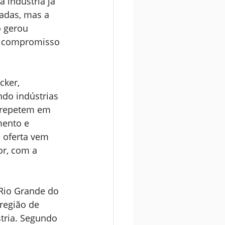
 indústria já 
adas, mas a 
o gerou 
m compromisso 
ker, 
do indústrias 
e repetem em 
ento e 
 oferta vem 
r, com a 
Rio Grande do 
região de 
tria. Segundo 