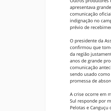
Outros produtores t
apresentava grande
comunicação oficial
indignação no camp
prévio de recebime
O presidente da As
confirmou que tomo
da região justament
anos de grande pr
comunicação anteci
sendo usado como 
promessa de absorçã
A crise ocorre em 
Sul responde por m
Pelotas e Canguçu c