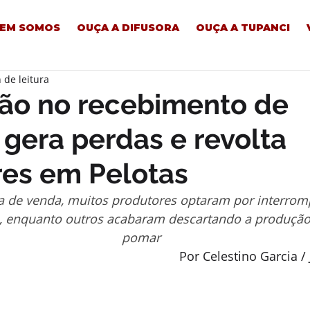
EM SOMOS
OUÇA A DIFUSORA
OUÇA A TUPANCI
 de leitura
ão no recebimento de
gera perdas e revolta
res em Pelotas
a de venda, muitos produtores optaram por interromp
s, enquanto outros acabaram descartando a produção 
pomar
Por Celestino Garcia /