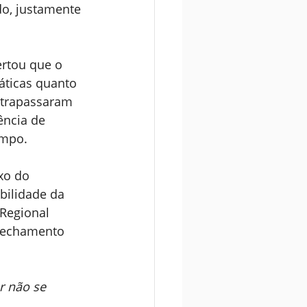
do, justamente 
ertou que o 
áticas quanto 
ltrapassaram 
ência de 
ampo.
xo do 
bilidade da 
 Regional 
fechamento 
r não se 