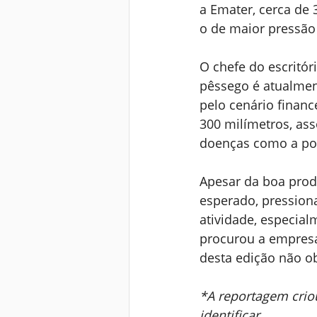
a Emater, cerca de 
o de maior pressão
O chefe do escritór
pêssego é atualment
pelo cenário financ
300 milímetros, ass
doenças como a pod
Apesar da boa prod
esperado, pressiona
atividade, especial
procurou a empresa
desta edição não ob
*A reportagem criou
identificar