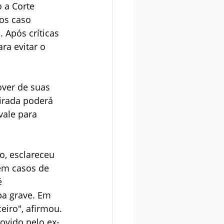
 a Corte 
os caso 
 Após críticas 
ra evitar o 
ver de suas 
tirada poderá 
vale para 
o, esclareceu 
em casos de 
é 
pa grave. Em 
eiro", afirmou.
vido pelo ex-