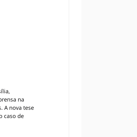
lia, 
prensa na 
. A nova tese 
o caso de 