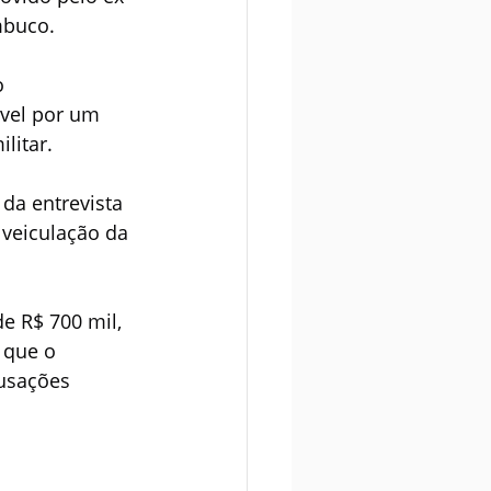
mbuco.
o 
vel por um 
litar.
da entrevista 
veiculação da 
e R$ 700 mil, 
 que o 
usações 