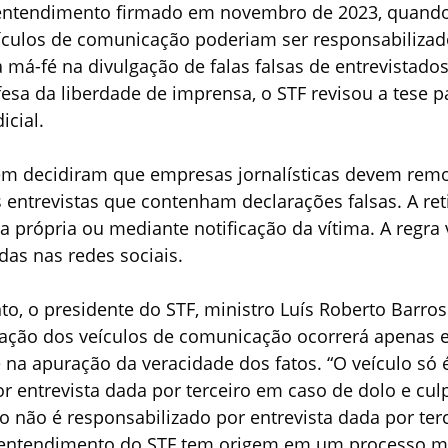
 entendimento firmado em novembro de 2023, quando
ículos de comunicação poderiam ser responsabilizad
má-fé na divulgação de falas falsas de entrevistados.
esa da liberdade de imprensa, o STF revisou a tese pa
icial.
m decidiram que empresas jornalísticas devem remo
s entrevistas que contenham declarações falsas. A re
va própria ou mediante notificação da vítima. A regra 
das nas redes sociais.
o, o presidente do STF, ministro Luís Roberto Barros
zação dos veículos de comunicação ocorrerá apenas 
 na apuração da veracidade dos fatos. “O veículo só 
r entrevista dada por terceiro em caso de dolo e cul
lo não é responsabilizado por entrevista dada por terc
 entendimento do STF tem origem em um processo mo