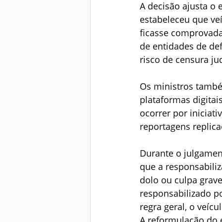
A decisão ajusta o
estabeleceu que ve
ficasse comprovada 
de entidades de def
risco de censura jud
Os ministros també
plataformas digitai
ocorrer por iniciati
reportagens replica
Durante o julgament
que a responsabili
dolo ou culpa grave
responsabilizado po
regra geral, o veícu
A reformulação do