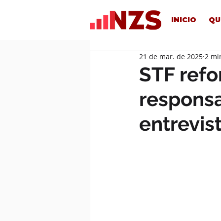
INICIO
QU
21 de mar. de 2025
2 mi
STF refo
responsa
entrevis