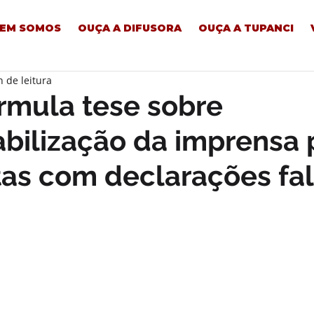
EM SOMOS
OUÇA A DIFUSORA
OUÇA A TUPANCI
n de leitura
rmula tese sobre
bilização da imprensa 
tas com declarações fa