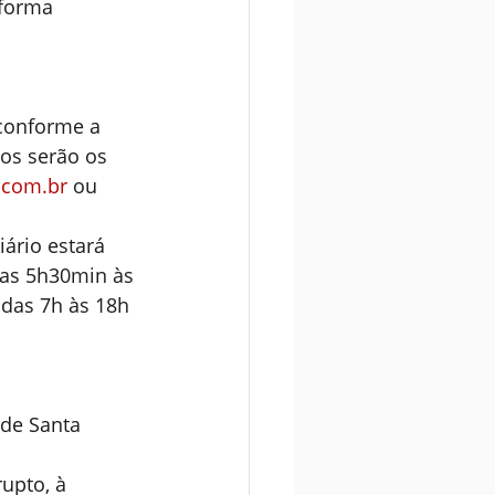
forma 
 conforme a 
os serão os 
.com.br
 ou 
ário estará 
das 5h30min às 
das 7h às 18h 
 de Santa 
upto, à 