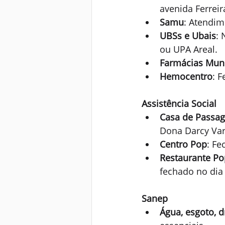
avenida Ferreir
Samu
: Atendim
UBSs e Ubais
: 
ou UPA Areal.
Farmácias Muni
Hemocentro
: 
Assistência Social
Casa de Passa
Dona Darcy Varg
Centro Pop
: Fe
Restaurante Po
fechado no dia 
Sanep
Água, esgoto,