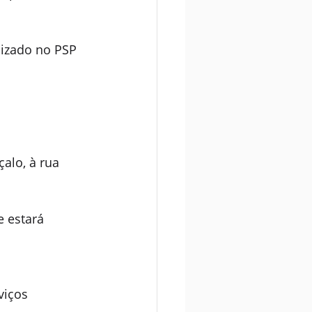
lizado no PSP 
alo, à rua 
 estará 
viços 