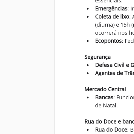
essenciais.
Emergências
: 
Coleta de lixo
:
(diurna) e 15h 
ocorrerá nos ho
Ecopontos
: Fe
Segurança
Defesa Civil e 
Agentes de Trâ
Mercado Central
Bancas
: Funci
de Natal.
Rua do Doce e ban
Rua do Doce
: 