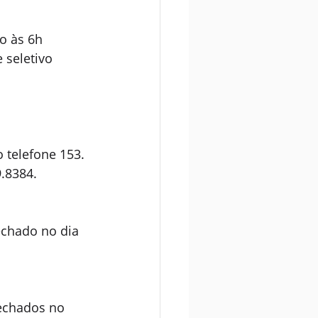
o às 6h 
 seletivo 
 telefone 153.
9.8384.
echado no dia 
Fechados no 