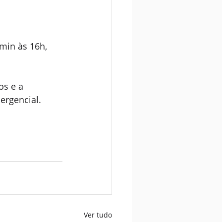
min às 16h, 
os e a 
rgencial.
Ver tudo