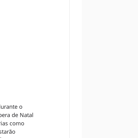
durante o 
pera de Natal 
rias como 
starão 