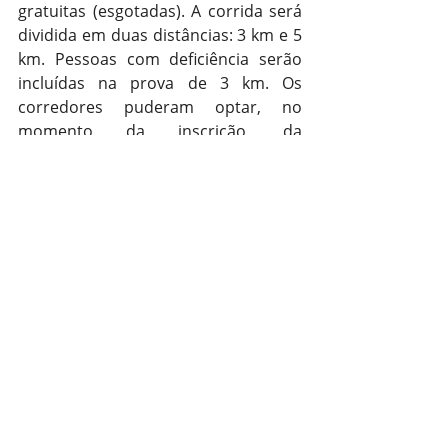
gratuitas (esgotadas). A corrida será 
dividida em duas distâncias: 3 km e 5 
km. Pessoas com deficiência serão 
incluídas na prova de 3 km. Os 
corredores puderam optar, no 
momento da inscrição, da 
modalidade Desafio, que é fazer as 
duas provas, totalizando 8 km. A 
largada e a chegada serão no Ginásio 
Karosso, na rua Álvaro Chaves, 2.000.
A Rústica dos Jogos Escolares de 
Pelotas (Jepel) será realizada junto à 
Corrida Cidade de Pelotas, nas 
seguintes categorias: Pré-Mirim: 500 
metros; Mirim: 1 km; Infantil e Juvenil: 
2 km.
Geral