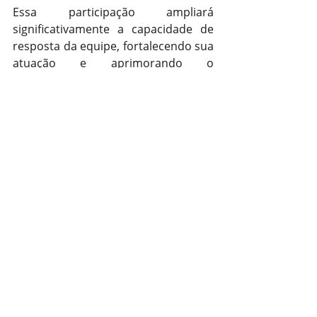
Essa participação ampliará 
significativamente a capacidade de 
resposta da equipe, fortalecendo sua 
atuação e aprimorando o 
atendimento em situações de 
emergência que demandam alta 
complexidade e rapidez.
Região
Posts recentes
Ver tudo