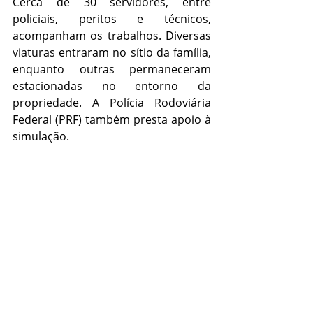
Cerca de 30 servidores, entre 
policiais, peritos e técnicos, 
acompanham os trabalhos. Diversas 
viaturas entraram no sítio da família, 
enquanto outras permaneceram 
estacionadas no entorno da 
propriedade. A Polícia Rodoviária 
Federal (PRF) também presta apoio à 
simulação.
Os trabalhos continuam nesta 
quarta-feira (13), quando uma nova 
reconstituição deverá ser realizada a 
partir da 
versão apresentada pela 
viúva
 de Marcos, Raquel Nörnberg.
Polícia