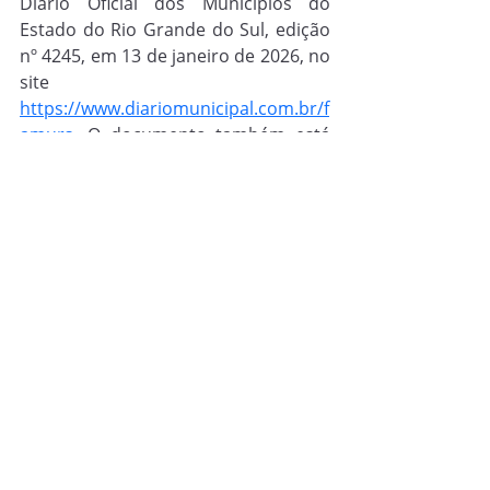
Diário Oficial dos Municípios do 
Estado do Rio Grande do Sul, edição 
nº 4245, em 13 de janeiro de 2026, no 
site 
https://www.diariomunicipal.com.br/f
amurs
. O documento também está 
disponível para consulta na sede da 
Secretaria de Cultura (Secult).
Carnaval
Posts recentes
Ver tudo