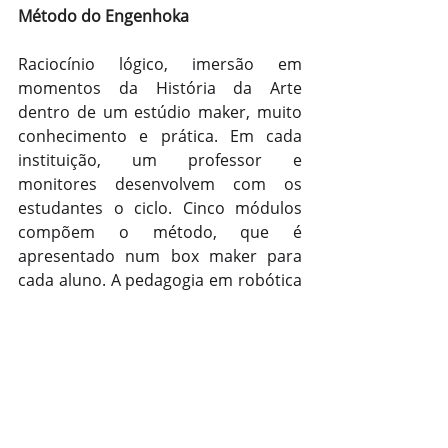
Método do Engenhoka
Raciocínio lógico, imersão em 
momentos da História da Arte 
dentro de um estúdio maker, muito 
conhecimento e prática. Em cada 
instituição, um professor e 
monitores desenvolvem com os 
estudantes o ciclo. Cinco módulos 
compõem o método, que é 
apresentado num box maker para 
cada aluno. A pedagogia em robótica 
educacional foi desenvolvida pela 
Picodec Edtechc 
(https://picode.com.br), especializada 
em cultura maker para utilização 
pedagógica. Ela realizou a linha do 
tempo e a base pedagógica que 