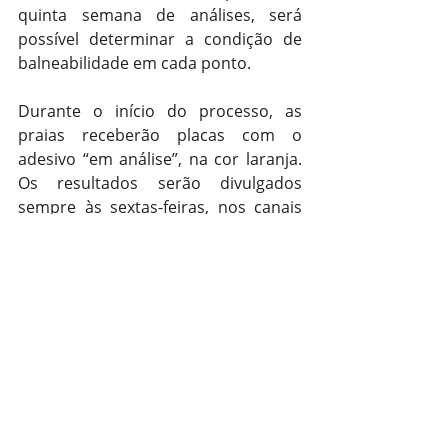
quinta semana de análises, será 
possível determinar a condição de 
balneabilidade em cada ponto.
Durante o início do processo, as 
praias receberão placas com o 
adesivo “em análise”, na cor laranja. 
Os resultados serão divulgados 
sempre às sextas-feiras, nos canais 
oficiais da Fepam e nas próprias 
áreas monitoradas. O projeto integra 
a Operação Verão Total, 
desenvolvida pelo governo do 
Estado.
Região