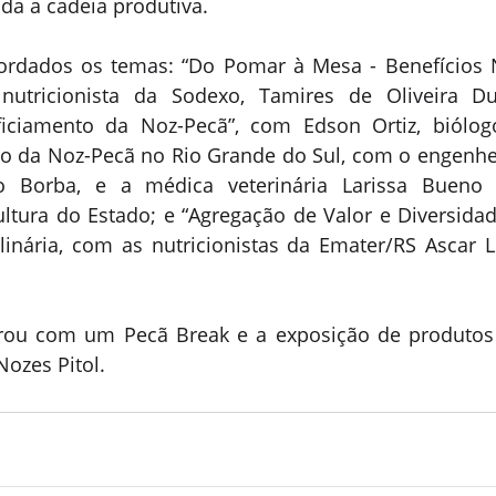
da a cadeia produtiva.
dados os temas: “Do Pomar à Mesa - Benefícios Nu
utricionista da Sodexo, Tamires de Oliveira Dua
iciamento da Noz-Pecã”, com Edson Ortiz, biólogo
co da Noz-Pecã no Rio Grande do Sul, com o engenheir
o Borba, e a médica veterinária Larissa Bueno A
ultura do Estado; e “Agregação de Valor e Diversidad
inária, com as nutricionistas da Emater/RS Ascar Le
rou com um Pecã Break e a exposição de produtos
Nozes Pitol.