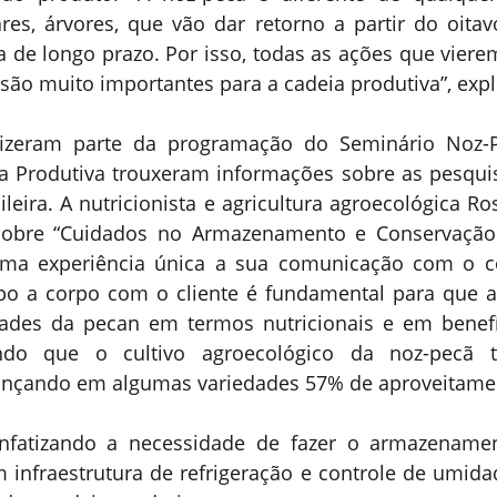
res, árvores, que vão dar retorno a partir do oitav
 de longo prazo. Por isso, todas as ações que vierem
ão muito importantes para a cadeia produtiva”, expl
fizeram parte da programação do Seminário Noz-Pe
ia Produtiva trouxeram informações sobre as pesqui
leira. A nutricionista e agricultura agroecológica Ro
sobre “Cuidados no Armazenamento e Conservação 
uma experiência única a sua comunicação com o 
orpo a corpo com o cliente é fundamental para que a
ades da pecan em termos nutricionais e em benefíc
ndo que o cultivo agroecológico da noz-pecã
cançando em algumas variedades 57% de aproveitamen
nfatizando a necessidade de fazer o armazenamen
m infraestrutura de refrigeração e controle de umidade