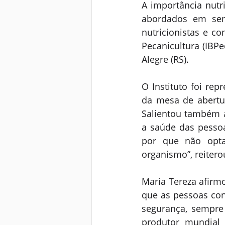
A importância nutr
abordados em semin
nutricionistas e co
Pecanicultura (IBPe
Alegre (RS).
O Instituto foi rep
da mesa de abertur
Salientou também a
a saúde das pesso
por que não opta
organismo”, reitero
Maria Tereza afirm
que as pessoas co
segurança, sempre
produtor mundial 