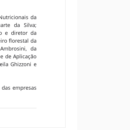
tricionais da 
rte da Silva; 
 e diretor da 
o florestal da 
mbrosini, da  
e de Aplicação 
ila Ghizzoni e 
 das empresas 