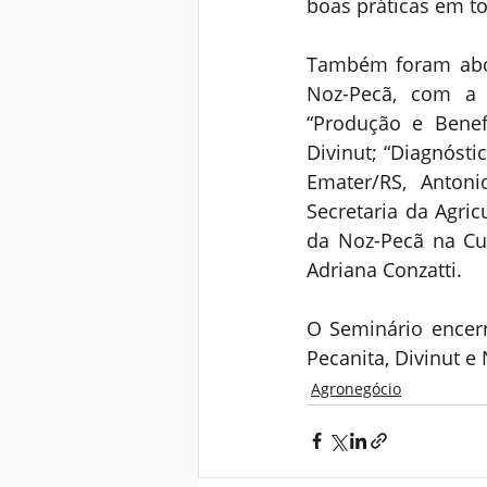
boas práticas em to
Também foram abor
Noz-Pecã, com a n
“Produção e Benef
Divinut; “Diagnósti
Emater/RS, Antoni
Secretaria da Agric
da Noz-Pecã na Cul
Adriana Conzatti.
O Seminário encer
Pecanita, Divinut e 
Agronegócio