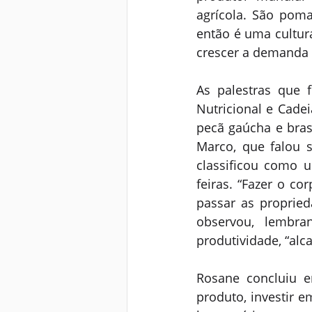
agrícola. São poma
então é uma cultura
crescer a demanda s
As palestras que 
Nutricional e Cade
pecã gaúcha e brasi
Marco, que falou 
classificou como 
feiras. “Fazer o c
passar as propried
observou, lembra
produtividade, “al
Rosane concluiu e
produto, investir e