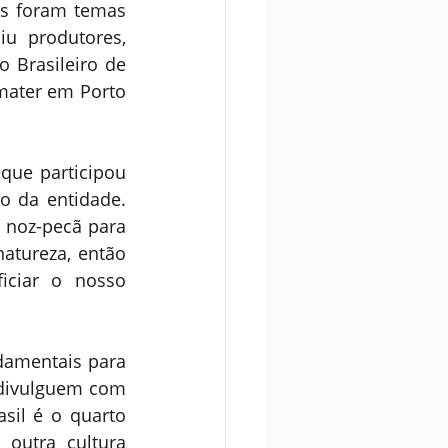
s foram temas 
u produtores, 
 Brasileiro de 
mater em Porto 
que participou 
 da entidade. 
 noz-pecã para 
tureza, então 
ciar o nosso 
damentais para 
divulguem com 
il é o quarto 
outra cultura 