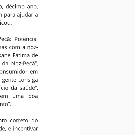
o, décimo ano, 
 para ajudar a 
icou.
cã: Potencial 
sas com a noz-
sane Fátima de 
da Noz-Pecã”, 
consumidor em 
 gente consiga 
io da saúde”, 
 tem uma boa 
to”. 
to correto do 
, e incentivar 