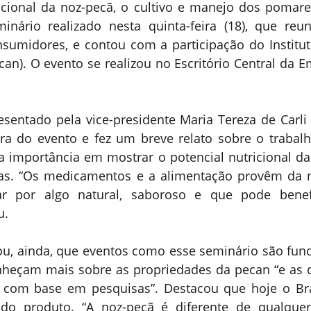
icional da noz-pecã, o cultivo e manejo dos pomare
ário realizado nesta quinta-feira (18), que reuni
nsumidores, e contou com a participação do Instituto
can). O evento se realizou no Escritório Central da E
resentado pela vice-presidente Maria Tereza de Carli 
a do evento e fez um breve relato sobre o trabalho
 importância em mostrar o potencial nutricional da
as. “Os medicamentos e a alimentação provêm da na
r por algo natural, saboroso e que pode benefi
u. 
ou, ainda, que eventos como esse seminário são fun
nheçam mais sobre as propriedades da pecan “e as 
 com base em pesquisas”. Destacou que hoje o Bras
do produto. “A noz-pecã é diferente de qualquer 