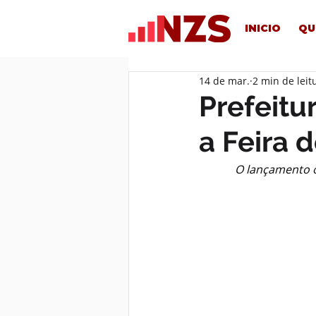
INICIO
QU
14 de mar.
2 min de leit
Prefeitu
a Feira 
O lançamento of