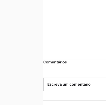
Comentários
Escreva um comentário
Fé e solidariedade marcam
benção de São Cristóvão