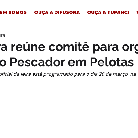
EM SOMOS
OUÇA A DIFUSORA
OUÇA A TUPANCI
ura
ra reúne comitê para or
do Pescador em Pelotas
icial da feira está programado para o dia 26 de março, na 