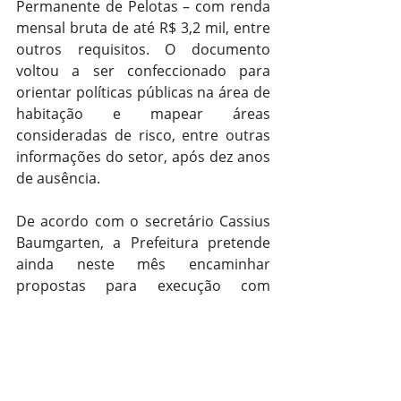
Permanente de Pelotas – com renda 
mensal bruta de até R$ 3,2 mil, entre 
outros requisitos. O documento 
voltou a ser confeccionado para 
orientar políticas públicas na área de 
habitação e mapear áreas 
consideradas de risco, entre outras 
informações do setor, após dez anos 
de ausência.
De acordo com o secretário Cassius 
Baumgarten, a Prefeitura pretende 
ainda neste mês encaminhar 
propostas para execução com 
recursos do programa. Desta vez, 
conforme ele, com as diretrizes de 
qualidade do empreendimento 
estabelecidas pela gestão. “Nós 
vamos dizer ao mercado o projeto 