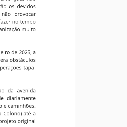
ão os devidos 
não provocar 
fazer no tempo 
anização muito 
iro de 2025, a 
era obstáculos 
operações tapa-
ão da avenida 
e diariamente 
o e caminhões. 
 Colono) até a 
ojeto original 