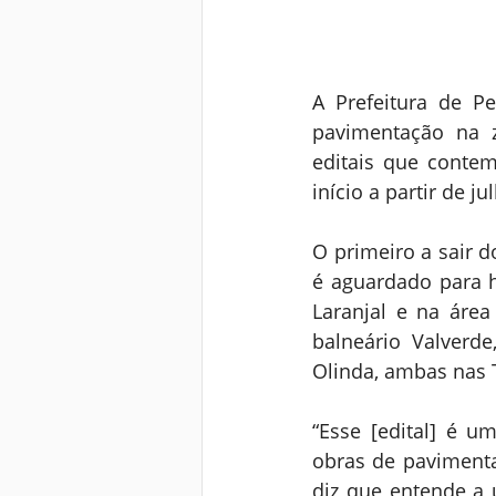
A Prefeitura de P
pavimentação na 
editais que conte
início a partir de j
O primeiro a sair d
é aguardado para h
Laranjal e na área
balneário Valverd
Olinda, ambas nas 
“Esse [edital] é 
obras de pavimentaç
diz que entende a 