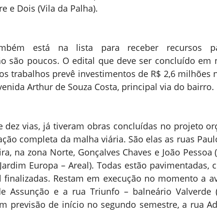
re e Dois (Vila da Palha).
mbém está na lista para receber recursos pa
o são poucos. O edital que deve ser concluído em 
s trabalhos prevê investimentos de R$ 2,6 milhões n
nida Arthur de Souza Costa, principal via do bairro.
e dez vias, já tiveram obras concluídas no projeto or
ação completa da malha viária. São elas as ruas Paulo
a, na zona Norte, Gonçalves Chaves e João Pessoa (ár
Jardim Europa – Areal). Todas estão pavimentadas, c
tal finalizadas. Restam em execução no momento a a
 Assunção e a rua Triunfo – balneário Valverde (La
m previsão de início no segundo semestre, a rua Ado