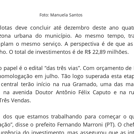
Foto: Manuela Santos
elotas deve concluir até dezembro deste ano quatr
zona urbana do município. Ao mesmo tempo, tra
mplam o mesmo serviço. A perspectiva é de que as
ulho. O total de investimentos é de R$ 22,89 milhões.
o papel é o edital “das três vias”. Com orçamento de R
omologação em julho. Tão logo superada esta etapa
 central terão início na rua Gramado, uma das mai
e, na avenida Doutor Antônio Félix Caputo e na r
Três Vendas.
um dos que estamos trabalhando para começar o qu
ão”, disse o prefeito Fernando Marroni (PT). O chef
urgência do investimento, mas assegurou que as int