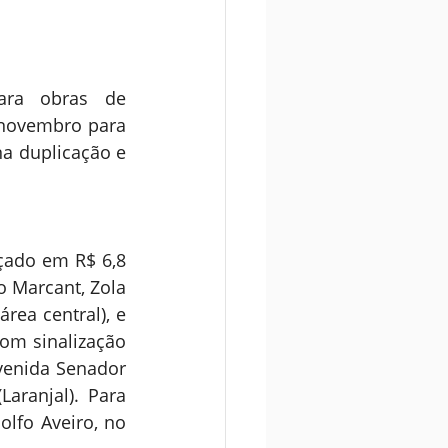
ra obras de 
novembro para 
a duplicação e 
çado em R$ 6,8 
 Marcant, Zola 
ea central), e 
om sinalização 
venida Senador 
ranjal). Para 
lfo Aveiro, no 