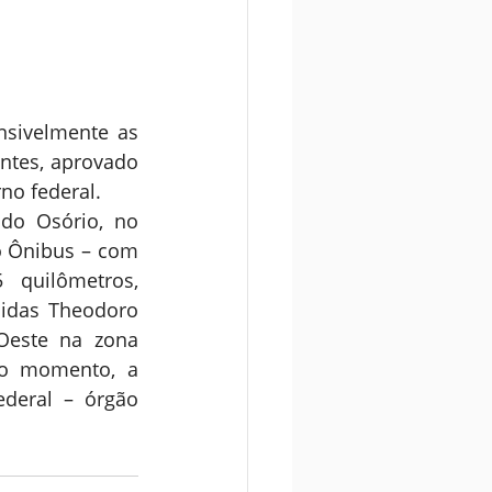
sivelmente as 
ntes, aprovado 
no federal.
o Osório, no 
 Ônibus – com 
quilômetros, 
idas Theodoro 
Oeste na zona 
o momento, a 
deral – órgão 