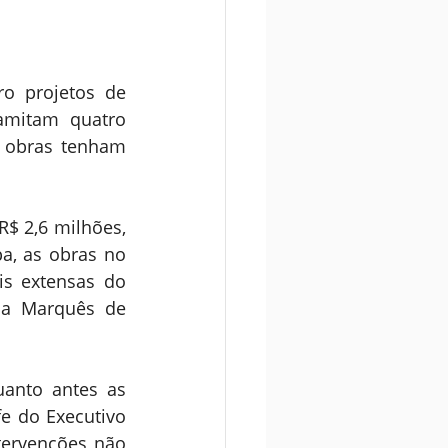
o projetos de 
mitam quatro 
 obras tenham 
$ 2,6 milhões, 
, as obras no 
s extensas do 
ua Marquês de 
anto antes as 
e do Executivo 
ervenções não 