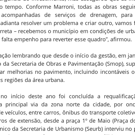
 o tempo. Conforme Marroni, todas as obras seguir
s, acompanhadas de serviços de drenagem, para 
adianta resolver um problema e criar outro, vamos 
orreta – recebemos o município em condições de urb
 falta empenho para reverter esse quadro”, afirmou.
rmação lembrando que desde o início da gestão, em jane
o da Secretaria de Obras e Pavimentação (Smop), sup
tar melhorias no pavimento, incluindo incontáveis 
s regiões da área urbana.
o início deste ano foi concluída a requalificaç
a principal via da zona norte da cidade, por ond
e veículos, entre carros, ônibus do transporte coletiv
os de extensão, desde a praça 1º de Maio (Praça do
nico da Secretaria de Urbanismo (Seurb) interviu no pr