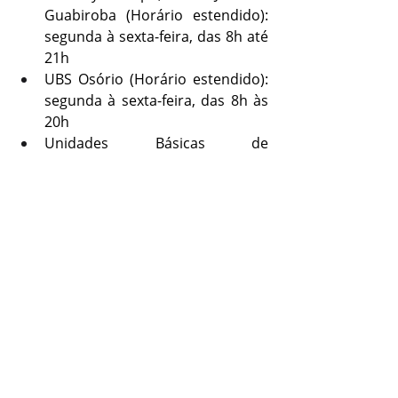
Guabiroba (Horário estendido): 
segunda à sexta-feira, das 8h até 
21h
UBS Osório (Horário estendido): 
segunda à sexta-feira, das 8h às 
20h
Unidades Básicas de 
Atendimento Imediato (Ubai) - 
segunda a sexta-feira, das 18h 
até 00h. 
Ubai Navegantes - finais de 
Semana, das 12h às 22h. 
Ubai Navegantes, Lindóia e 
Fraget - feriados e ponto 
facultativo: 16h às 22h
Casa da Vacina - segunda a 
sexta-feira, das 7h30 às 17h
Ambulatório da UCPel - segunda 