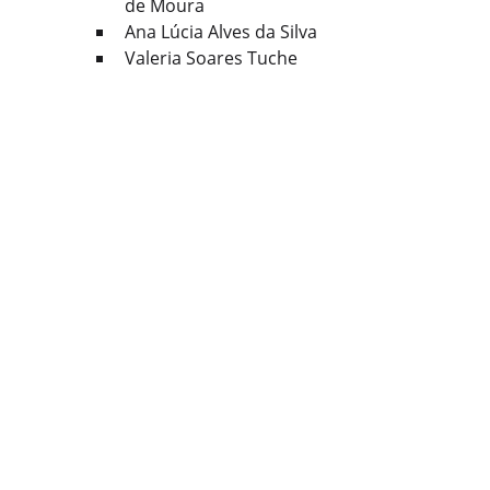
de Moura
Ana Lúcia Alves da Silva
Valeria Soares Tuche
Os convocados devem seguir as 
orientações fornecidas nos editais 
para a conclusão do processo de 
admissão.
Com informações: Jornalista 
Fernando Kopper
Fonte e foto: Jornal Tradição
Geral
Posts recentes
Ver tudo