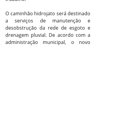
O caminhão hidrojato será destinado 
a serviços de manutenção e 
desobstrução da rede de esgoto e 
drenagem pluvial. De acordo com a 
administração municipal, o novo 
equipamento permitirá maior 
agilidade nos atendimentos e 
ampliará a eficiência dos serviços 
prestados à população.
Região
Posts recentes
Ver tudo