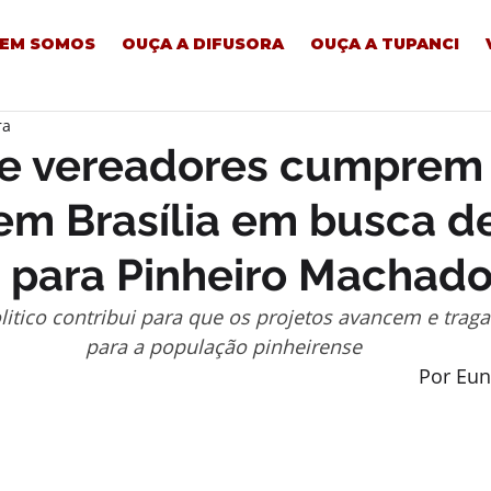
EM SOMOS
OUÇA A DIFUSORA
OUÇA A TUPANCI
ra
o e vereadores cumprem
em Brasília em busca d
 para Pinheiro Machad
itico contribui para que os projetos avancem e traga
para a população pinheirense
Por Eun