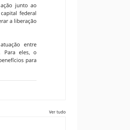
ação junto ao 
apital federal 
ar a liberação 
tuação entre 
 Para eles, o 
enefícios para 
Ver tudo