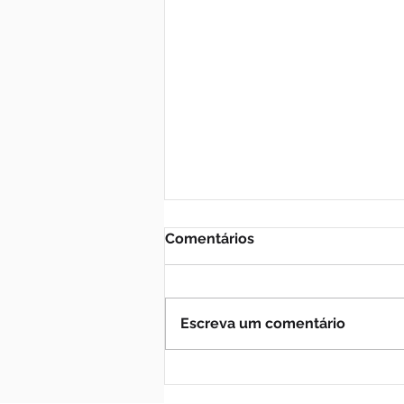
Comentários
Escreva um comentário
Quaest no RS: Juliana
Brizola, com 24%, e Luciano