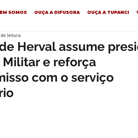
EM SOMOS
OUÇA A DIFUSORA
OUÇA A TUPANCI
 de leitura
 de Herval assume pres
Militar e reforça
isso com o serviço
rio