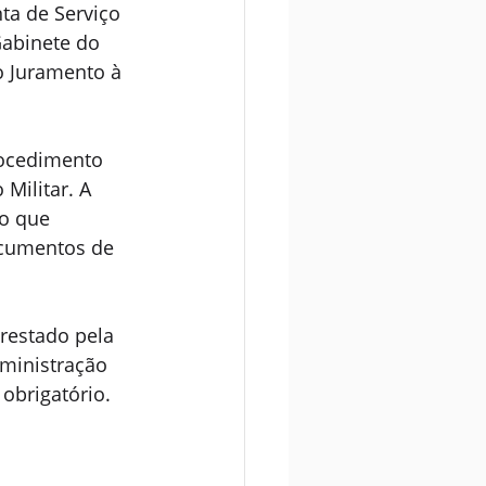
ta de Serviço 
Gabinete do 
o Juramento à 
rocedimento 
Militar. A 
o que 
ocumentos de 
restado pela 
dministração 
obrigatório.