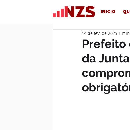
INICIO
QU
14 de fev. de 2025
1 min
Prefeito
da Junta 
comprom
obrigató