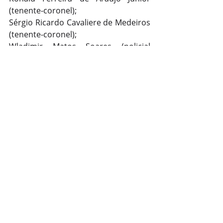
(tenente-coronel);
Sérgio Ricardo Cavaliere de Medeiros 
(tenente-coronel);
Wladimir Matos Soares (policial 
federal).
No caso do tenente-coronel Ronald 
Ferreira de Araújo Júnior, a PGR 
pediu que a acusação seja 
desclassificada para o crime de 
incitação das Forças Armadas contra 
os poderes constitucionais. Com a 
medida, o acusado poderá ter direito 
a um acordo para se livrar de 
condenação. Atualmente, ele 
responde aos cinco crimes 
imputados a todos os réus.
Outros núcleos