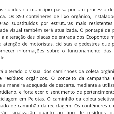
uos sólidos no município passa por um processo de
ica. Os 850 contêineres de lixo orgânico, instalad
erão substituídos por estruturas mais resistentes
ade visual também será atualizada. O pontapé de pa
a alteração das placas de entrada dos Ecopontos mu
a atenção de motoristas, ciclistas e pedestres que 
ornecer informações sobre o funcionamento das 
de.
á alterado o visual dos caminhões da coleta orgânic
e resíduos orgânicos. O conceito da campanha é 
 a maneira adequada de descarte, mediante a utiliz
idiano, e fortalecer o sentimento de pertencimento
iclagem em Pelotas. O caminhão da coleta seletiva,
mado de caminhão da reciclagem. Os contêineres e 
terão sinalização quanto ao tipo de resíduos q