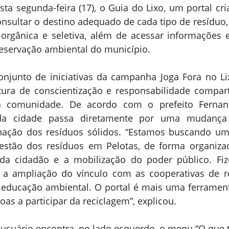
esta segunda-feira (17), o Guia do Lixo, um portal cri
sultar o destino adequado de cada tipo de resíduo, ve
 orgânica e seletiva, além de acessar informações e
reservação ambiental do município.
onjunto de iniciativas da campanha Joga Fora no Lix
ra de conscientização e responsabilidade comparti
a comunidade. De acordo com o prefeito Fernand
da cidade passa diretamente por uma mudança 
inação dos resíduos sólidos. “Estamos buscando u
estão dos resíduos em Pelotas, de forma organizad
ada cidadão e a mobilização do poder público. Fiz
 a ampliação do vínculo com as cooperativas de re
ducação ambiental. O portal é mais uma ferramenta 
oas a participar da reciclagem”, explicou.
o usuário encontra, no lado esquerdo, o menu “O que tu