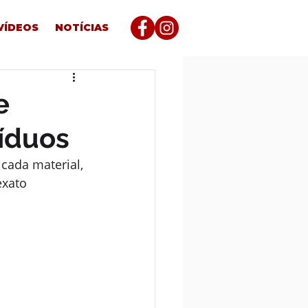
VÍDEOS
NOTÍCIAS
e
síduos
cada material, 
exato