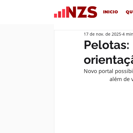
INICIO
QU
17 de nov. de 2025
4 min
Pelotas:
orientaç
Novo portal possibi
além de v