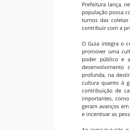
Prefeitura lança, n
população possa con
turnos das coletas
contribuir com a p
O Guia integra o c
promover uma cultu
poder público e 
desenvolvimento 
profunda, na dest
cultura quanto à g
contribuição de c
importantes, como
geram avanços em e
e incentivar as pess
Ao acessar o site, 