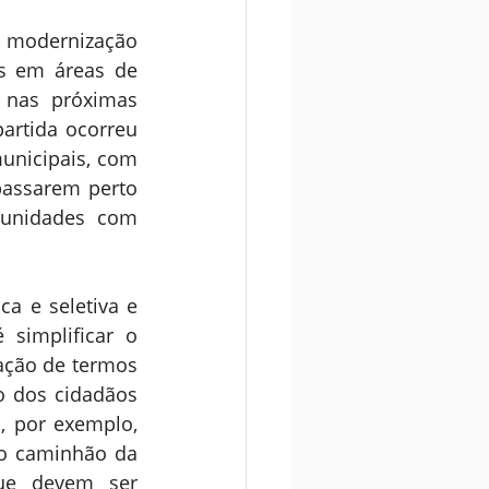
 modernização 
os em áreas de 
 nas próximas 
rtida ocorreu 
nicipais, com 
passarem perto 
unidades com 
a e seletiva e 
simplificar o 
ação de termos 
 dos cidadãos 
 por exemplo, 
o caminhão da 
ue devem ser 