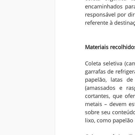
encaminhados para
responsável por dir
referente à destina
Materiais recolhido
Coleta seletiva (ca
garrafas de refrige
papelão, latas de
(amassados e ras
cortantes, que ofe
metais – devem est
sobre seu conteúdo.
lixo, como papelão 