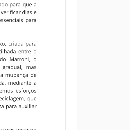
ado para que a 
rificar dias e 
ssenciais para 
o, criada para 
lhada entre o 
o Marroni, o 
gradual, mas 
ma mudança de 
a, mediante a 
emos esforços 
ciclagem, que 
para auxiliar 
 vais jogar no 