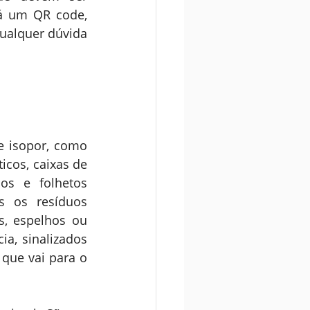
á um QR code, 
ualquer dúvida 
e isopor, como 
cos, caixas de 
os e folhetos 
 os resíduos 
, espelhos ou 
a, sinalizados 
que vai para o 