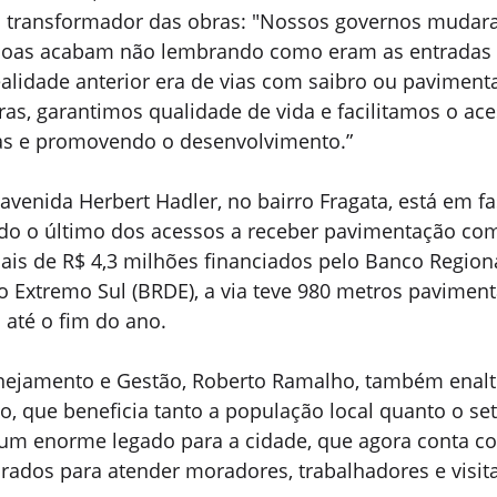
 transformador das obras: "Nossos governos mudara
soas acabam não lembrando como eram as entradas 
alidade anterior era de vias com saibro ou pavimenta
as, garantimos qualidade de vida e facilitamos o ace
tas e promovendo o desenvolvimento.”
 avenida Herbert Hadler, no bairro Fragata, está em fa
ndo o último dos acessos a receber pavimentação co
ais de R$ 4,3 milhões financiados pelo Banco Regiona
 Extremo Sul (BRDE), a via teve 980 metros pavimen
 até o fim do ano.
anejamento e Gestão, Roberto Ramalho, também enalt
, que beneficia tanto a população local quanto o seto
é um enorme legado para a cidade, que agora conta c
ados para atender moradores, trabalhadores e visita