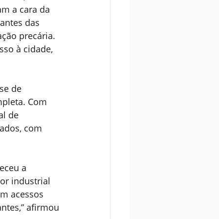
m a cara da 
antes das 
ção precária. 
sso à cidade, 
se de 
mpleta. Com 
l de 
tados, com 
eceu a 
r industrial 
om acessos 
ntes,” afirmou 