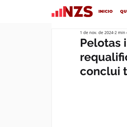
INICIO
QU
1 de nov. de 2024
2 min 
Pelotas 
requalif
conclui 