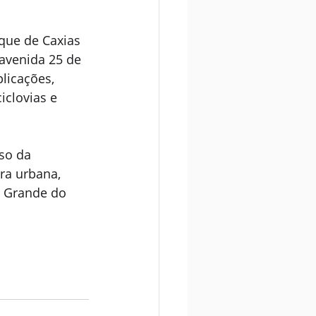
uque de Caxias 
avenida 25 de 
licações, 
clovias e 
so da 
ra urbana, 
 Grande do 