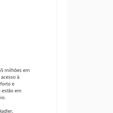
 55 milhões em 
 acesso à 
orto e 
u estão em 
io.
adler, 