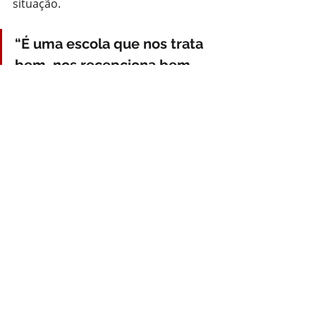
situação. 
“É uma escola que nos trata 
bem, nos recepciona bem, 
desde o primeiro semestre 
até o último. E a gente fica 
triste por isso ter acontecido 
aqui na escola. Esperamos 
que seja resolvido e 
responsabilizado quem fez 
isso”, disse.
Polícia