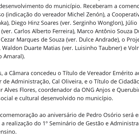
desenvolvimento do município. Receberam a comend
o (indicação do vereador Michel Zenón), a Cooperativ
zaka), Diego Hinz Soares (ver. Serginho Wonglon), Júlio
 (ver. Carlos Alberto Ferreira), Marco Antônio Souza Du
o Cezar Marques de Souza (ver. Dulce Andrade), o Pro
), Waldon Duarte Matias (ver. Luisinho Taubner) e Voln
o Amaral).
 a Câmara concedeu o Título de Vereador Emérito ao
 de Administração, Cal Oliveira, e o Título de Cidadã
r Alves Flores, coordenador da ONG Anjos e Querubin
social e cultural desenvolvido no município.
omemoração ao aniversário de Pedro Osório será e
m a realização do 1º Seminário de Gestão e Administra
ensino.