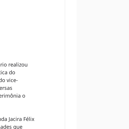
io realizou 
ica do 
do vice-
ersas 
erimônia o 
 Jacira Félix 
dades que 