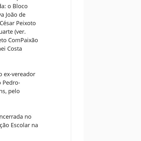
a: o Bloco 
a João de 
 César Peixoto 
arte (ver. 
jeto ComPaixão 
ei Costa 
 ex-vereador 
o Pedro-
s, pelo 
ncerrada no 
ção Escolar na 