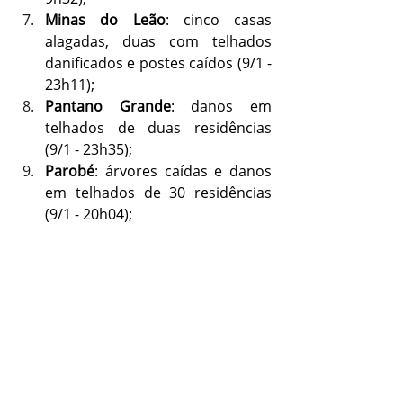
Minas do Leão
: cinco casas 
alagadas, duas com telhados 
danificados e postes caídos (9/1 - 
23h11);
Pantano Grande
: danos em 
telhados de duas residências 
(9/1 - 23h35);
Parobé
: árvores caídas e danos 
em telhados de 30 residências 
(9/1 - 20h04);
Rio Pardo
: Reportou danos em 2 
residências. (9/1 - 23h48)
Santa Maria: 
danos em 
residências e queda de árvores. 
(9/1 - 19h00)
São Pedro do Sul
: residência 
atingida por árvore, restando 
danos no telhado (9/1 - 19h39);