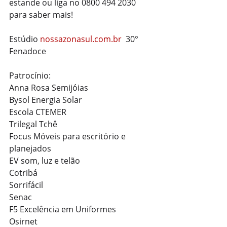
estande ou liga no 0800 494 2030 
para saber mais!
Estúdio 
nossazonasul.com.br
  30° 
Fenadoce
Patrocínio:
Anna Rosa Semijóias
Bysol Energia Solar
Escola CTEMER
Trilegal Tchê
Focus Móveis para escritório e 
planejados
EV som, luz e telão
Cotribá
Sorrifácil
Senac
F5 Excelência em Uniformes
Osirnet