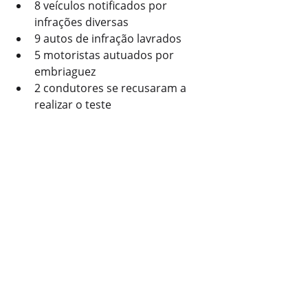
8 veículos notificados por 
infrações diversas
9 autos de infração lavrados
5 motoristas autuados por 
embriaguez
2 condutores se recusaram a 
realizar o teste
1 condutor preso em flagrante
Com informações: Jornalista 
Fernando Kopper.
Polícia
Posts recentes
Ver tudo