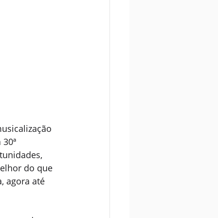
usicalização 
 30ª 
tunidades, 
elhor do que 
 agora até 