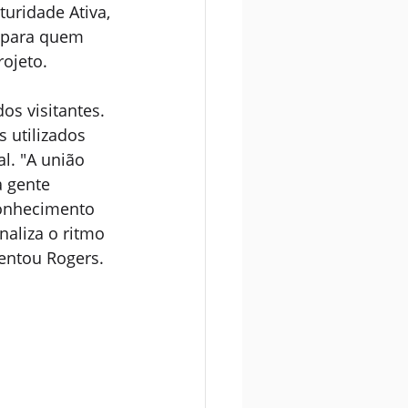
uridade Ativa, 
 para quem 
ojeto.
os visitantes. 
 utilizados 
l. "A união 
 gente 
conhecimento 
naliza o ritmo 
entou Rogers.