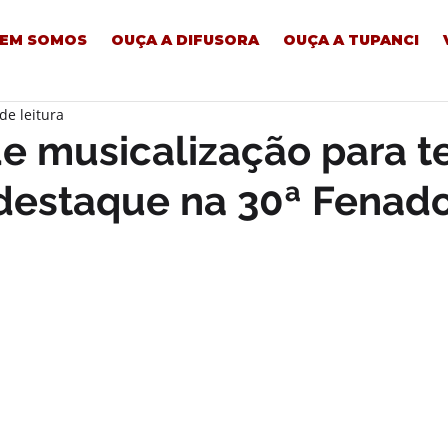
EM SOMOS
OUÇA A DIFUSORA
OUÇA A TUPANCI
de leitura
de musicalização para t
 destaque na 30ª Fenad