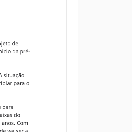
jeto de 
icio da pré-
A situação 
blar para o 
 para 
aixas do 
 anos. Com 
e vai ser a 