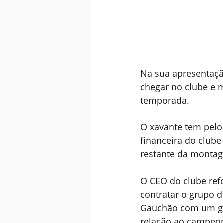
Na sua apresentação
chegar no clube e m
temporada.  
O xavante tem pelo 
financeira do club
restante da montag
O CEO do clube ref
contratar o grupo d
Gauchão com um gr
relação ao campeon