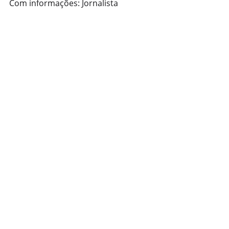
Com informações: Jornalista 
Fernando Kopper
Agronegócio
Posts recentes
Ver tudo