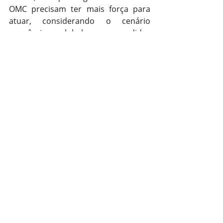
OMC precisam ter mais força para 
atuar, considerando o cenário 
econômico global com medidas 
sendo adotadas de forma unilateral, 
a exemplo do tarifaço de Trump.
Almoço sobre 
inteligência artificial
Uma das agendas previstas no G7 é 
um almoço para debater o tema da 
inteligência artificial. Lula deve 
argumentar que o Brasil não 
persegue as plataformas digitais nem 
tem discriminação por uma outra 
outra plataforma.
O presidente deve dizer que o Brasil 
está aberto para receber as 