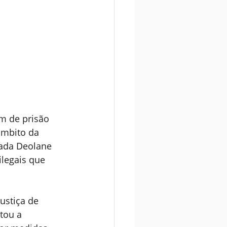
m de prisão 
âmbito da 
gada Deolane 
legais que 
ustiça de 
tou a 