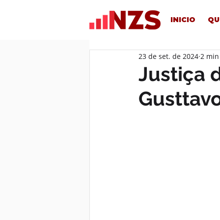
INICIO
QU
23 de set. de 2024
2 min
Justiça 
Gusttav