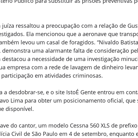
stério Público para substituir as prisões preventivas 
 juíza ressaltou a preocupação com a relação de Gus
estigados. Ela mencionou que a aeronave que transpo
também levou um casal de foragidos. “Nivaldo Batista
, demonstra uma alarmante falta de consideração pela
la destacou a necessidade de uma investigação minuc
ua empresa com a rede de lavagem de dinheiro levant
 participação em atividades criminosas.
 a desdobrar-se, e o site IstoÉ Gente entrou em con
avo Lima para obter um posicionamento oficial, que 
e disponível.
ave do cantor, um modelo Cessna 560 XLS de prefixo 
ícia Civil de São Paulo em 4 de setembro, enquanto 