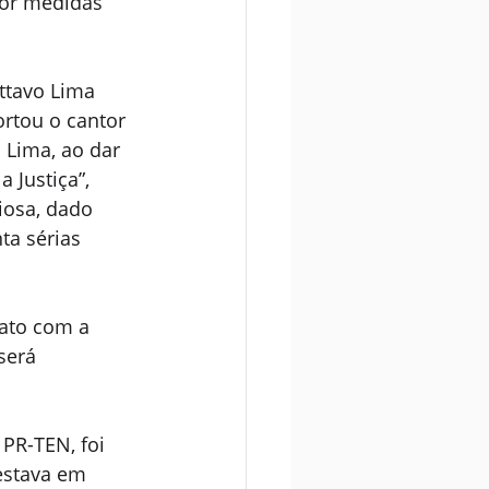
por medidas 
ttavo Lima 
rtou o cantor 
 Lima, ao dar 
 Justiça”, 
iosa, dado 
a sérias 
tato com a 
será 
PR-TEN, foi 
estava em 