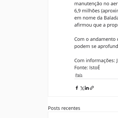
manutenção no aero
6,9 milhões (aprox
em nome da Balada 
afirmou que a propr
Com o andamento da
podem se aprofundar
Com informações: J
Fonte: IstoÉ
País
Posts recentes