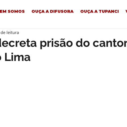
EM SOMOS
OUÇA A DIFUSORA
OUÇA A TUPANCI
 de leitura
decreta prisão do canto
o Lima