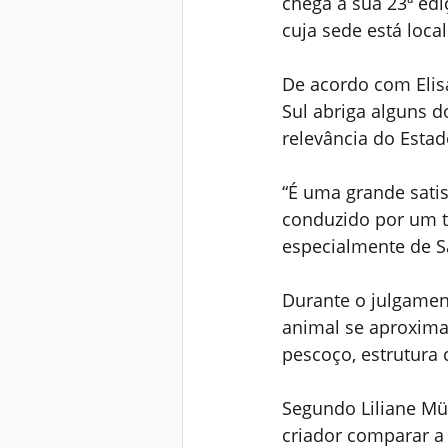
chega à sua 23ª ed
cuja sede está loca
De acordo com Elis
Sul abriga alguns d
relevância do Estad
“É uma grande satis
conduzido por um té
especialmente de Sa
Durante o julgament
animal se aproxima
pescoço, estrutura 
Segundo Liliane Mül
criador comparar a 