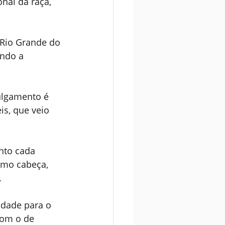
nal da raça, 
Rio Grande do 
ando a 
ulgamento é 
s, que veio 
nto cada 
omo cabeça, 
 
idade para o 
com o de 