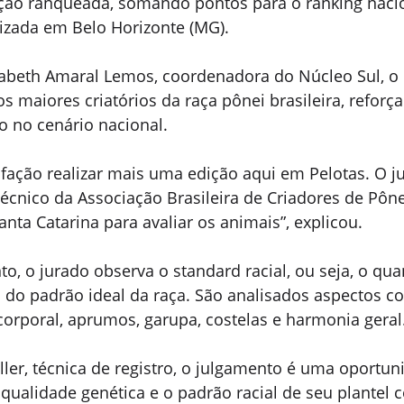
ição ranqueada, somando pontos para o ranking nacio
lizada em Belo Horizonte (MG). 
abeth Amaral Lemos, coordenadora do Núcleo Sul, o 
os maiores criatórios da raça pônei brasileira, reforç
o no cenário nacional. 
fação realizar mais uma edição aqui em Pelotas. O j
cnico da Associação Brasileira de Criadores de Pônei
nta Catarina para avaliar os animais”, explicou.
o, o jurado observa o standard racial, ou seja, o qua
 do padrão ideal da raça. São analisados aspectos c
corporal, aprumos, garupa, costelas e harmonia geral.
ler, técnica de registro, o julgamento é uma oportun
qualidade genética e o padrão racial de seu plantel 