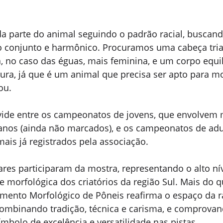
da parte do animal seguindo o padrão racial, buscan
o conjunto e harmônico. Procuramos uma cabeça trian
 no caso das éguas, mais feminina, e um corpo equi
tura, já que é um animal que precisa ser apto para mo
ou. 
vide entre os campeonatos de jovens, que envolvem 
 anos (ainda não marcados), e os campeonatos de adul
ais já registrados pela associação. 
res participaram da mostra, representando o alto nív
e morfológica dos criatórios da região Sul. Mais do 
amento Morfológico de Pôneis reafirma o espaço da r
 combinando tradição, técnica e carisma, e comprovan
ímbolo de excelência e versatilidade nas pistas.