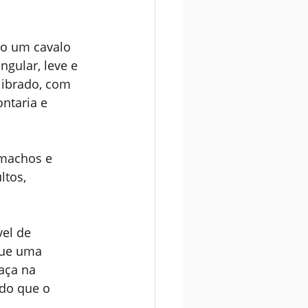
do um cavalo 
gular, leve e 
librado, com 
ntaria e 
machos e 
tos, 
el de 
que uma 
aça na 
do que o 