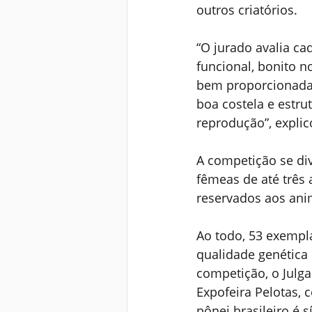
outros criatórios. 
“O jurado avalia ca
funcional, bonito n
bem proporcionada,
boa costela e estru
reprodução”, explic
A competição se di
fêmeas de até três
reservados aos anim
Ao todo, 53 exempla
qualidade genética 
competição, o Julg
Expofeira Pelotas,
pônei brasileiro é s