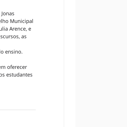
 Jonas 
elho Municipal 
lia Arence, e 
scursos, as 
o ensino.
em oferecer 
os estudantes 