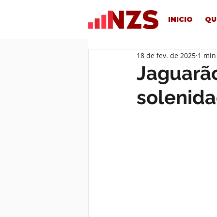
INICIO
QU
18 de fev. de 2025
1 min
Jaguarão
solenida