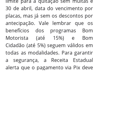
limite para a quitação sem multas é 
30 de abril, data do vencimento por 
placas, mas já sem os descontos por 
antecipação. Vale lembrar que os 
benefícios dos programas Bom 
Motorista (até 15%) e Bom 
Cidadão (até 5%) seguem válidos em 
todas as modalidades. Para garantir 
a segurança, a Receita Estadual 
alerta que o pagamento via Pix deve 
ser feito exclusivamente gerando o 
QR Code no site oficial ou aplicativo 
IPVA RS, conferindo sempre o 
destinatário "Ipva Sefaz/RS".
Trânsito