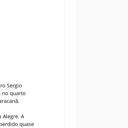
ro Sergio 
 no quarto 
aracanã.
 Alegre. A 
 perdido quase 