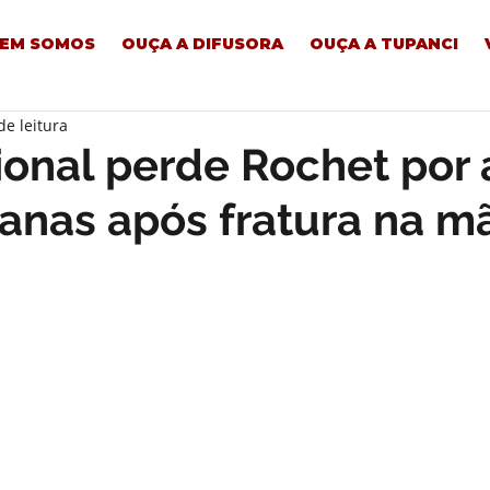
EM SOMOS
OUÇA A DIFUSORA
OUÇA A TUPANCI
de leitura
ional perde Rochet por 
anas após fratura na m