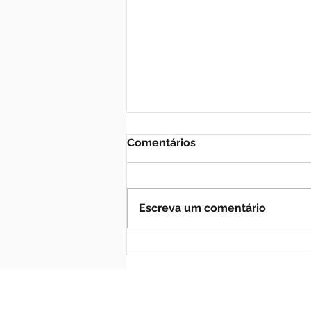
Comentários
Escreva um comentário
Divisão de Acesso: Brasil e
Gaúcho empatam na
Baixada