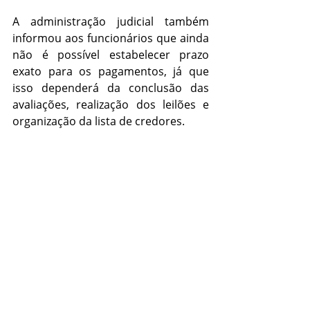
A administração judicial também 
informou aos funcionários que ainda 
não é possível estabelecer prazo 
exato para os pagamentos, já que 
isso dependerá da conclusão das 
avaliações, realização dos leilões e 
organização da lista de credores.
Além da preocupação com os 
trabalhadores, o processo também 
envolve questões estruturais do 
prédio, como equipamentos 
compartilhados com imóveis vizinhos 
e sistemas utilizados por outros 
serviços instalados na região.
Paralisação antecipou 