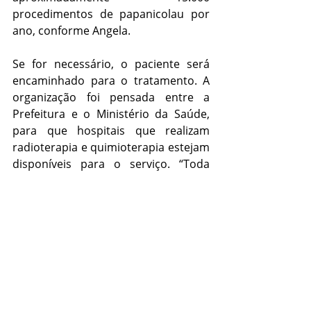
procedimentos de papanicolau por 
ano, conforme Angela.
Se for necessário, o paciente será 
encaminhado para o tratamento. A 
organização foi pensada entre a 
Prefeitura e o Ministério da Saúde, 
para que hospitais que realizam 
radioterapia e quimioterapia estejam 
disponíveis para o serviço. “Toda 
essa logística está sendo organizada 
para que quem tenha passado na 
carreta tenha um rápido diagnóstico 
e o tratamento necessário seja 
agendado o mais rápido possível. O 
objetivo é diminuir o tempo de 
espera em cada uma das etapas 
deste processo”, completa a 