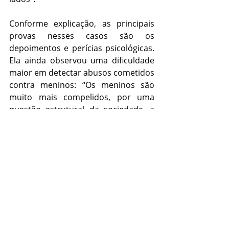
Conforme explicação, as principais 
provas nesses casos são os 
depoimentos e perícias psicológicas. 
Ela ainda observou uma dificuldade 
maior em detectar abusos cometidos 
contra meninos: “Os meninos são 
muito mais compelidos, por uma 
questão estrutural da sociedade, a 
não contar, porque atinge sua 
masculinidade ao relatar que foi 
abusado, submetido a qualquer tipo 
de violência, violação ou 
constrangimento”.
Durante o programa, outro ouvinte a 
questionou sobre o andamento do 
caso do humorista Cristiano Pereira: 