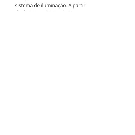
sistema de iluminação. A partir 
do dia 22, o objetivo é não 
utilizar geradores nas operações.
Essas mudanças visam oferecer uma 
experiência melhor e mais segura 
para todos os frequentadores da 
Arena durante os jogos.
Com informações: Jornalista 
Fernando Kopper
Esporte
Posts recentes
Ver tudo