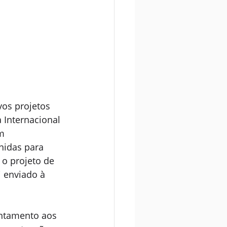
vos projetos 
 Internacional 
m 
nidas para 
 o projeto de 
i enviado à 
entamento aos 