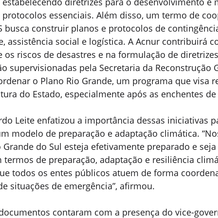
s, estabelecendo diretrizes para o desenvolvimento e
e protocolos essenciais. Além disso, um termo de co
 busca construir planos e protocolos de contingência
 assistência social e logística. A Acnur contribuirá 
e os riscos de desastres e na formulação de diretrizes
o supervisionadas pela Secretaria da Reconstrução G
ordenar o Plano Rio Grande, um programa que visa re
utura do Estado, especialmente após as enchentes de
o Leite enfatizou a importância dessas iniciativas pa
um modelo de preparação e adaptação climática. “Nos
 Grande do Sul esteja efetivamente preparado e seja 
 termos de preparação, adaptação e resiliência climát
 que todos os entes públicos atuem de forma coorden
de situações de emergência”, afirmou.
 documentos contaram com a presença do vice-gover