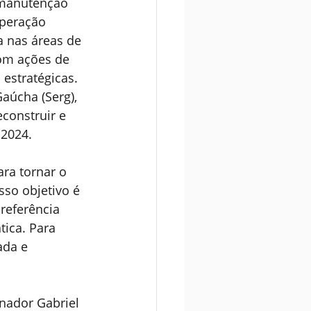
 manutenção 
operação 
 nas áreas de 
com ações de 
 estratégicas.
aúcha (Serg), 
construir e 
 2024.
ra tornar o 
so objetivo é 
referência 
ica. Para 
ada e 
nador Gabriel 