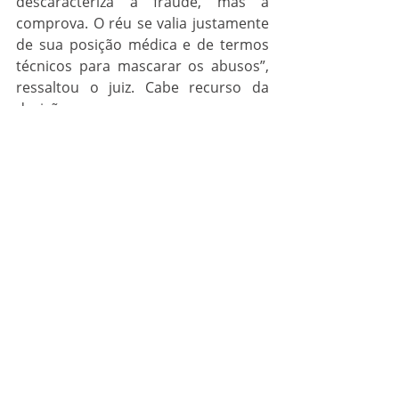
descaracteriza a fraude, mas a 
comprova. O réu se valia justamente 
de sua posição médica e de termos 
técnicos para mascarar os abusos”, 
ressaltou o juiz. Cabe recurso da 
decisão.
Polícia
Posts recentes
Ver tudo